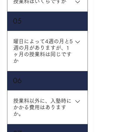
授業料はいくらですか
す。個別が満席などの場
合にも、「個別サポート
授業料は生徒さんの学年
05
Pro」といった準個別の講
や受講されるコースによ
座もご用意しております
って異なりますが、生徒
ので、まずはお気軽にお
さん及び保護者の方にも
問い合わせください。
曜日によって4週の月と5
ご満足頂けるような料金
週の月がありますが、1
設定にしております。 ホ
ヶ月の授業料は同じです
ームページの各コースに
か
料金をご案内しておりま
すのでそちらをご覧くだ
勧学院では「1か月＝4週
06
さい。
間」と定めているため、
授業料に変更はございま
せん。 勧学院で定めた授
授業料以外に、入塾時に
業スケジュールで月度の
かかる費用はあります
切り替えをしておりま
か。
す。
入塾時にのみ入塾金を頂