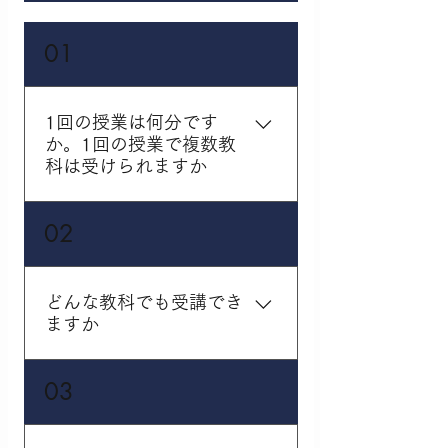
ます。しかし、「休塾」
として一定期間のお休み
01
の場合には、入塾金は発
生いたしません。
1回の授業は何分です
か。1回の授業で複数教
科は受けられますか
勧学院では、「1コマ＝
02
70分授業」が基本となり
ます。受講教科に関して
は、70分間1教科のコー
どんな教科でも受講でき
スと、70分間内で複数教
ますか
科を受講できるコースを
ご用意しております。
全教科の指導対応してお
03
ります。悩んでいる教科
や得意を伸ばしたい教科