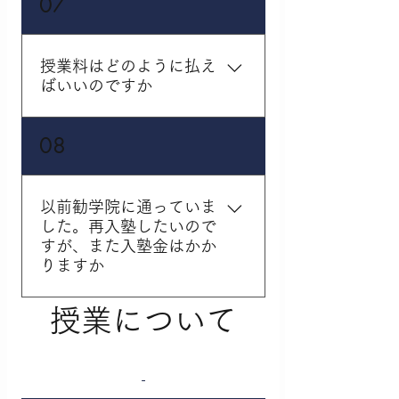
07
戴しております。入塾金
は一律￥20,000 (+tax) で
す。 その他に、光熱費・
授業料はどのように払え
施設利用費・システム維
ばいいのですか
持費等の「諸経費
￥2,600 (+tax)」が毎月
授業料のお支払いは銀行
08
の授業料に合わせてかか
口座から引き落としとな
る費用になります。ま
ります。所定の書類のご
た、テキスト代 (1教科
提出から約2～4ヶ月で口
￥1,600～) が使用確定の
以前勧学院に通っていま
座引き落としが開始とな
した。再入塾したいので
際に実費請求となりま
ります。それまでは現金
すが、また入塾金はかか
す。 入塾金や授業料がお
でのお支払いをお願いし
りますか
得になる「ご紹介制度」
ております。お支払方法
がございますので、詳し
はご請求書にてご確認を
授業について
くはお問い合わせくださ
勧学院に過去に在籍され
お願いしております。
い。
ていた場合でも、一度
「退塾」をしている場合
には入塾金が発生いたし
-