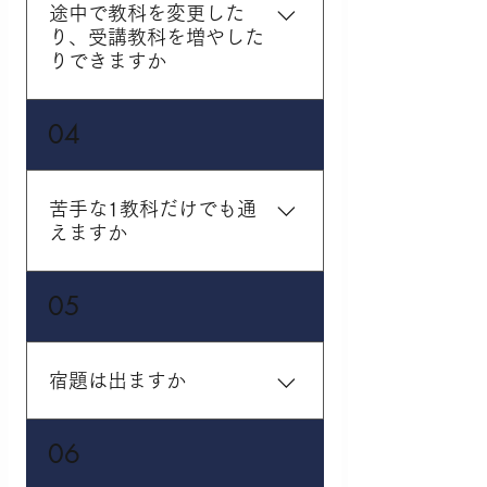
など、1教科から受講可能
途中で教科を変更した
です。
り、受講教科を増やした
りできますか
変更可能です。受講数を
04
増やしたい・減らした
い、受講教科を変更した
いなどのご要望はいつで
苦手な1教科だけでも通
もお受けしております。
えますか
変更時期は応相談となり
ます。
もちろん通塾していただ
05
けます。ご希望の教科・
曜日・時間帯など、ご相
談ください。
宿題は出ますか
毎回生徒さんお一人おひ
06
とりに合わせた量の宿題