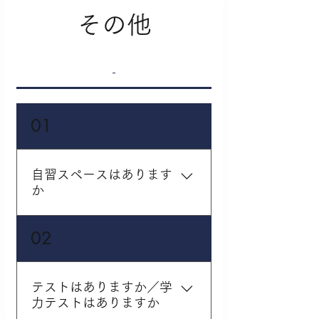
もちろん可能です。他塾
す。「当日連絡」による
その他
で使用している教材の持
振替も行っております
ち込みや、その他苦手な
が、こちらは月に1回まで
教科のアフターフォロー
となっております。
-
などにも対応しておりま
すので、お気軽にお問い
合わせ・ご相談くださ
01
い。
自習スペースはあります
か
ございます。塾生であれ
02
ば開校時間中いつでも好
きな時にご利用いただけ
ます。自習室利用可能時
テストはありますか／学
間は、通常期は平日
力テストはありますか
14:00～22:00・土曜