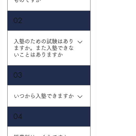
ものですか
入塾後と同じ担当・教
02
科・時間・時間帯で授業
を行うもの、もう一つは
入塾後の担当・時間・時
入塾のための試験はあり
間帯関係なくお試しで体
ますか。また入塾できな
験授業をするものの2種類
いことはありますか
ございます。どちらかを
お選びいただき、体験授
入塾の試験は行っており
03
業を行う流れとなりま
ません。どなたでも入塾
す。体験授業後、感想を
することが可能です。ま
聞くお電話を差し上げた
ずはお気軽にお問合せく
いつから入塾できますか
うえで、今後の入塾等に
ださい。
ついてのご案内となりま
す。
勧学院は個別指導の塾の
04
ため、いつでも生徒さん
のタイミングで入塾して
いただくことが可能で