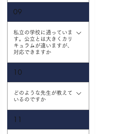
ご希望に合わせた授業を
09
実施しております。各学
校の定期テストの時期・
範囲について情報を集め
私立の学校に通っていま
把握しておりますので、
す。公立とは大きくカリ
テスト前には個別の授業
キュラムが違いますが、
内でもテスト対策を実施
対応できますか
するほかに、テスト対策
の講座も実施しておりま
もちろん対応可能です。
10
す。
勧学院は個別指導の塾で
すので、生徒さんお一人
おひとりに対応して授業
どのような先生が教えて
をしております。また、
いるのですか
プロの講師陣が中心とな
って指導をしますので、
勧学院では、筑波大生を
11
私立の学校の生徒さんに
始めとした学生講師に加
も十分な対応をすること
え、プロの講師も多数在
ができます。