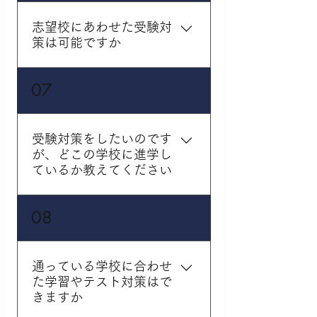
をお出ししています。万
が一、無理な量の宿題が
志望校にあわせた受験対
出た場合には、その都度
策は可能ですか
ご相談ください。
もちろん可能です。個別
07
の授業での対策はもちろ
んのこと、9年生 (中3生)
を対象にした集団授業の
受験対策をしたいのです
コースもございます。お
が、どこの学校に進学し
気軽にご相談ください。
ているか教えてください
こちらのページに合格実
08
績がございますのでご確
認ください。
通っている学校に合わせ
た学習やテスト対策はで
きますか