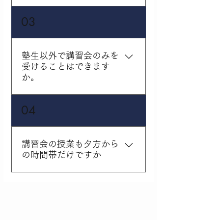
13:00～22:00、講習期は
公立の小学生・中学生を
03
10:00～22:00となってお
対象にテストを実施して
ります。
います。対象となる通塾
生は原則全員参加となっ
塾生以外で講習会のみを
ております。塾生以外の
受けることはできます
方でテストのみのご参加
か。
も受付しております。詳
しくは、お電話またはメ
春・夏・冬の講習期間の
04
ールでお問い合わせくだ
塾生以外の方の受講は受
さい。
付しております。 講習費
用は「授業料＋テキスト
講習会の授業も夕方から
代＋諸経費」となりま
の時間帯だけですか
す。お気軽にお問い合わ
せください。
普段の通常授業は主に
「17:40～」授業開始と
なりますが、春・夏・冬
の講習期間は、午前中か