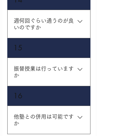
より多少変更はあります
が、主に1:2の場合は「そ
の日の学習内容の確認」
週何回ぐらい通うのが良
→「ポイントの説明」
いのですか
→「実際に問題を解いて
みる」→「答え合わせ・
受講教科や目標、志望
15
解説」→「その日学習し
校、生徒さんの性格、習
た内容のまとめ」といっ
い事などにより異なりま
た流れで授業を進めてま
す。週1回からの受講がで
いります。最後には生徒
振替授業は行っています
きます。ご要望に応じて
か
さんに合わせて宿題も出
対応しております。
します。授業の進め方に
ついてはご入塾の際にご
勧学院では定めた規約に
16
相談となります。
基づき振替授業を実施い
たします。受講数によっ
て回数が異なります。原
他塾との併用は可能です
則「前日までにご連絡」
か
をいただいた授業に関し
て振替を行っておりま