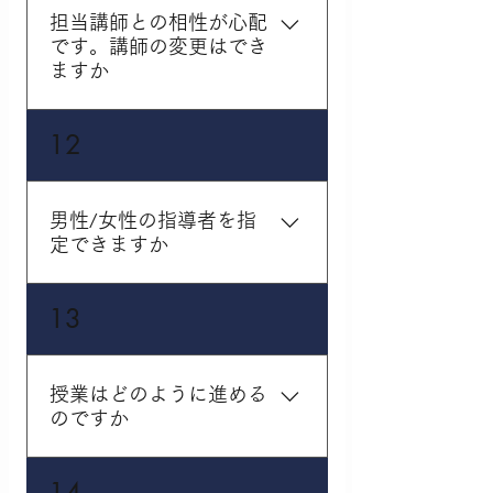
籍しております。学生講
担当講師との相性が心配
師とはいえ厳正な面接を
です。講師の変更はでき
突破した講師陣ですの
ますか
で、生徒さんの徹底的な
サポートが可能です。
担当講師の変更は可能で
12
す。授業開始前に生徒さ
んの性格や講師の希望な
どをお伺いし担当の講師
男性/女性の指導者を指
を選んでおりますが、授
定できますか
業の様子や生徒さん・保
護者の方のご意見なども
指定可能です。生徒さん
13
考慮して対応しておりま
との相性を一番に考えて
す。
いますので、女性講師・
男性講師それぞれご希望
授業はどのように進める
の場合にはいつでもご相
のですか
談ください。
学年や授業の目的などに
14